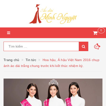
0
Trang chủ
Tin tức
Hoa hậu, Á hậu Việt Nam 2016 chụp
ảnh áo dài trắng chung trước khi kết thúc nhiệm kỳ.