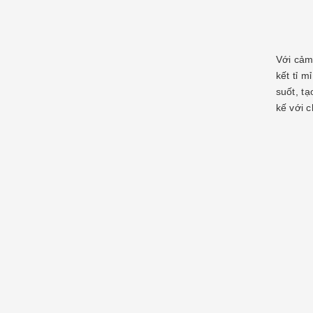
Với cảm
kết tỉ m
suốt, t
kế với c