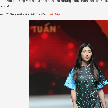
.. được kết hợp với nhau nhằm tạo ra những mẫu cách tân, chứa 
ơng đại.
m: Những mấu áo dài lụa đẹp
tại đây