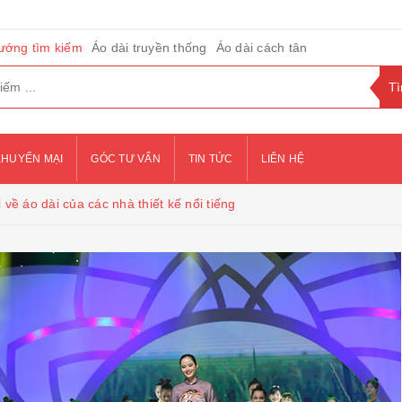
ướng tìm kiếm
Áo dài truyền thống
Áo dài cách tân
KHUYẾN MẠI
GÓC TƯ VẤN
TIN TỨC
LIÊN HỆ
 áo dài của các nhà thiết kế nổi tiếng