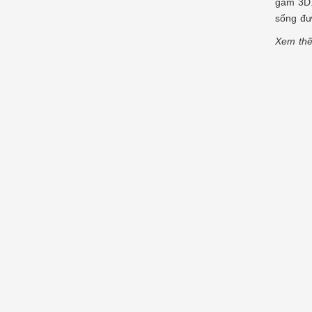
gấm 3D.
sống đư
Xem thê