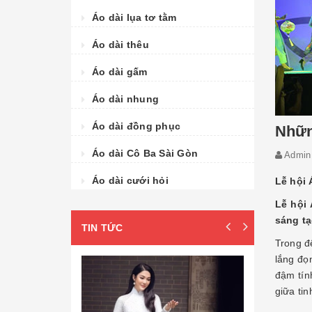
Áo dài lụa tơ tằm
Áo dài thêu
Áo dài gấm
Áo dài nhung
Áo dài đồng phục
Những
Áo dài Cô Ba Sài Gòn
Admi
Áo dài cưới hỏi
Lễ hội 
Lễ hội 
sáng tạ
TIN TỨC
Trong đ
lắng đọ
đậm tín
giữa tin