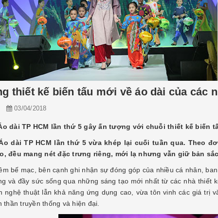
 thiết kế biến tấu mới về áo dài của các nhà 
n
03/04/2018
Áo dài TP HCM lần thứ 5 gây ấn tượng với chuỗi thiết kế biến 
Áo dài TP HCM lần thứ 5 vừa khép lại cuối tuần qua. Theo đơ
o, đều mang nét đặc trưng riêng, mới lạ nhưng vẫn giữ bản sắc
êm bế mạc, bên cạnh ghi nhận sự đóng góp của nhiều cá nhân, ban 
ng và đầy sức sống qua những sáng tạo mới nhất từ các nhà thiết kế
h nghệ thuật lẫn khả năng ứng dụng cao, vừa tôn vinh các giá trị 
h thần truyền thống và hiện đại.