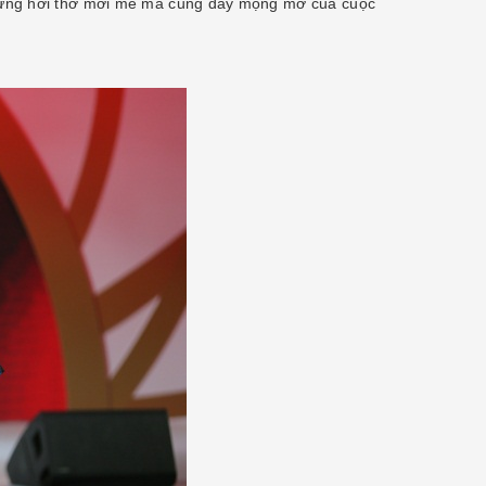
đựng hơi thở mới mẻ mà cũng đầy mộng mơ của cuộc