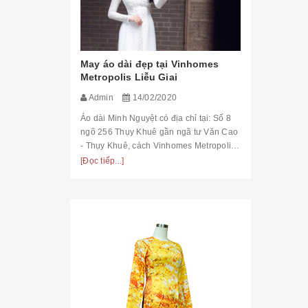
đẹp tại Hà
May áo dài đẹp tại Vinhomes
Địa chỉ m
Metropolis Liễu Giai
dài đẹp 
Sắc - Cầu
Admin
14/02/2020
Admin
C VẤN ĐỀ VỀ
Áo dài Minh Nguyệt có địa chỉ tại: Số 8
Địa chỉ may
anh và đẹp tại
ngõ 256 Thụy Khuê gần ngã tư Văn Cao
Phong Sắc,
ến áo dài của
- Thụy Khuê, cách Vinhomes Metropolis
rất nhiều k
 đặc biệt là
Liễu Giai khoảng 1,2 km và 10 phút lái
[Đọc tiếp...]
của ÁO DÀI
i khi may ? Bạn
xe. Mẫu áo ...
[Đọc tiếp...]
ngay với chú