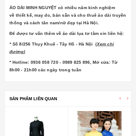
ÁO DÀI MINH NGUYỆT có nhiều năm kinh nghiệm
về thiết kế, may đo, bán sẵn và cho thuê áo dài truyền
thống và cách tân nam/nữ đẹp tại Hà Nội.
Để được tư vấn thêm về
áo dài lụa tơ tằm
xin liên hệ
:
* S
ố 8/256 Thụy Khuê - Tây Hồ - Hà Nội (
Xem chỉ
đường
)
* Hotline: 0936 058 720 - 0989 825 896, Mở cửa: Từ
8h00 - 21h00 các ngày trong tuần
SẢN PHẨM LIÊN QUAN