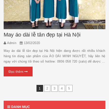
May áo dài lễ tân đẹp tại Hà Nội
Admin
13/02/2020
May áo dài lễ tân đẹp tại Hà Nội hiện đang được rất nhiều khách
hàng tin dùng sản phẩm của ÁO DÀI MINH NGUYỆT, hãy liên hệ
ngay với chúng tôi theo số hotline: 0936 058 720 (zalo) để được tư
vấn miễn phí chi tiết về các loại áo dài nhé ! May đo áo dài lễ tân
Đọc thêm
đẹp...
1
2
3
4
5
DANH MỤC