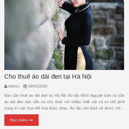
Cho thuê áo dài đen tại Hà Nội
Admin
09/04/2020
Bạn cần thuê áo dài đen tại Hà Nội Áo dài Minh Nguyệt luôn có sẵn
áo dài đen bán sẵn và cho thuê với nhiều chất vải và có thể phối
trang trí các họa tiết hoa khác nhau. Áo dài cho thuê sẽ được chỉnh
sửa vừa theo số đo của người mặc. Chi tiết vui lòng liên hệ số
Đọc thêm
hotline/zalo: 0936 058 720, mở cửa ...