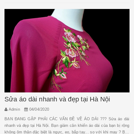
Sửa áo dài nhanh và đẹp tại Hà Nội
Admin
04/04/2020
BẠN ĐANG GẶP PHẢI CÁC VẤN ĐỀ VỀ ÁO DÀI ??? Sửa áo dài
nhanh và đẹp tại Hà Nội. Bạn giảm cân khiến áo dài của bạn bị rộng
không ôm thân đặc biệt là ngực, eo, bắp tay... so với khi may ? Bạn