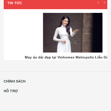
TIN TỨC
May áo dài đẹp tại Vinhomes Metropolis Liễu Giai
Admin
14/02/2020
Áo dài Minh Nguyệt có địa chỉ tại: Số 8 ngõ 256 Thụy Khuê gần ngã
tư Văn Cao - Thụy Khuê, cách Vinhomes Metropolis Liễu
Giai khoảng 1,2 km và 10 phút lái xe. Mẫu áo ...
[Đọc tiếp...]