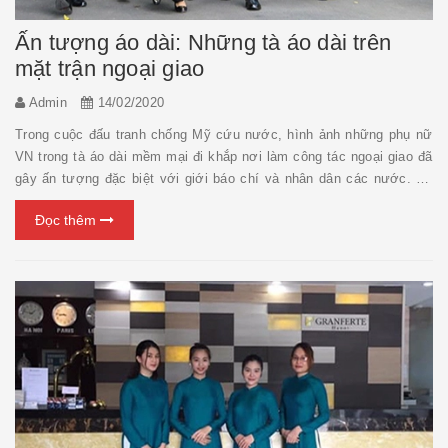
Ấn tượng áo dài: Những tà áo dài trên
mặt trận ngoại giao
Admin
14/02/2020
Trong cuộc đấu tranh chống Mỹ cứu nước, hình ảnh những phụ nữ
VN trong tà áo dài mềm mại đi khắp nơi làm công tác ngoại giao đã
gây ấn tượng đặc biệt với giới báo chí và nhân dân các nước. Bà
Nguyễn Thị Bình (trái) dẫn đoàn Mặt trận Dân tộc Giải phóng miền
Đọc thêm
Nam thăm một nhà máy ở Triều Tiên (Ảnh:...