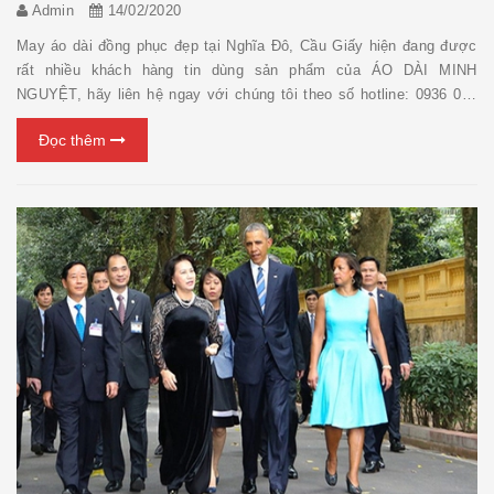
Admin
14/02/2020
May áo dài đồng phục đẹp tại Nghĩa Đô, Cầu Giấy hiện đang được
rất nhiều khách hàng tin dùng sản phẩm của ÁO DÀI MINH
NGUYỆT, hãy liên hệ ngay với chúng tôi theo số hotline: 0936 058
720 (zalo) để được tư vấn miễn phí chi tiết về các loại áo dài nhé !
Đọc thêm
May áo dà...