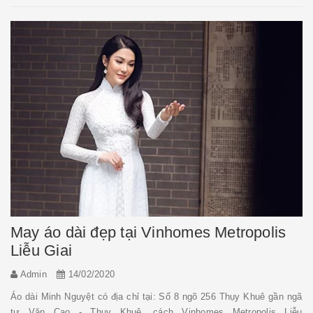
May áo dài đẹp tại Vinhomes Metropolis
Liễu Giai
Admin
14/02/2020
Áo dài Minh Nguyệt có địa chỉ tại: Số 8 ngõ 256 Thụy Khuê gần ngã
tư Văn Cao - Thụy Khuê, cách Vinhomes Metropolis Liễu