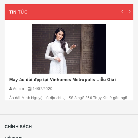
TIN TỨC
May áo dài đẹp tại Vinhomes Metropolis Liễu Giai
Admin
14/02/2020
Áo dài Minh Nguyệt có địa chỉ tại: Số 8 ngõ 256 Thụy Khuê gần ngã
tư Văn Cao - Thụy Khuê, cách Vinhomes Metropolis Liễu
Giai khoảng 1,2 km và 10 phút lái xe. Mẫu áo ...
[Đọc tiếp...]