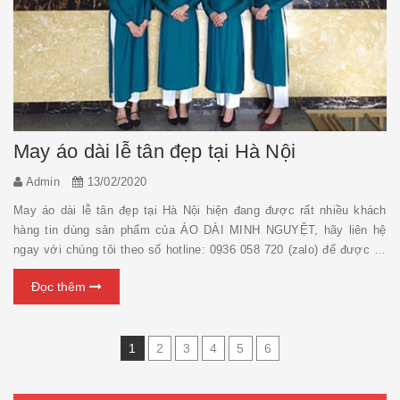
May áo dài lễ tân đẹp tại Hà Nội
Admin
13/02/2020
May áo dài lễ tân đẹp tại Hà Nội hiện đang được rất nhiều khách
hàng tin dùng sản phẩm của ÁO DÀI MINH NGUYỆT, hãy liên hệ
ngay với chúng tôi theo số hotline: 0936 058 720 (zalo) để được tư
vấn miễn phí chi tiết về các loại áo dài nhé ! May đo áo dài lễ tân
Đọc thêm
đẹp...
1
2
3
4
5
6