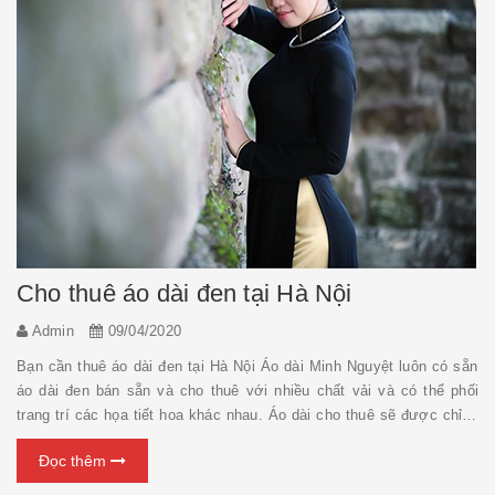
Cho thuê áo dài đen tại Hà Nội
Admin
09/04/2020
Bạn cần thuê áo dài đen tại Hà Nội Áo dài Minh Nguyệt luôn có sẵn
áo dài đen bán sẵn và cho thuê với nhiều chất vải và có thể phối
trang trí các họa tiết hoa khác nhau. Áo dài cho thuê sẽ được chỉnh
sửa vừa theo số đo của người mặc. Chi tiết vui lòng liên hệ số
Đọc thêm
hotline/zalo: 0936 058 720, mở cửa ...