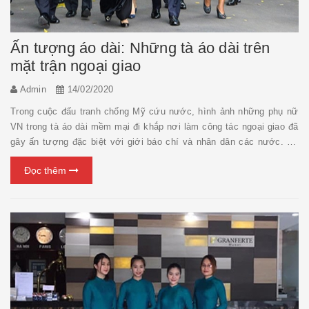
Ấn tượng áo dài: Những tà áo dài trên
mặt trận ngoại giao
Admin
14/02/2020
Trong cuộc đấu tranh chống Mỹ cứu nước, hình ảnh những phụ nữ
VN trong tà áo dài mềm mại đi khắp nơi làm công tác ngoại giao đã
gây ấn tượng đặc biệt với giới báo chí và nhân dân các nước. Bà
Nguyễn Thị Bình (trái) dẫn đoàn Mặt trận Dân tộc Giải phóng miền
Đọc thêm
Nam thăm một nhà máy ở Triều Tiên (Ảnh:...